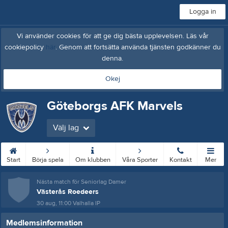
Logga in
Vi använder cookies för att ge dig bästa upplevelsen. Läs vår
cookiepolicy
här
. Genom att fortsätta använda tjänsten godkänner du
denna.
Okej
Göteborgs AFK Marvels
Välj lag
Start
Börja spela
Om klubben
Våra Sporter
Kontakt
Mer
Nästa match för Seniorlag Damer
Västerås Roedeers
30 aug, 11:00
Valhalla IP
Medlemsinformation