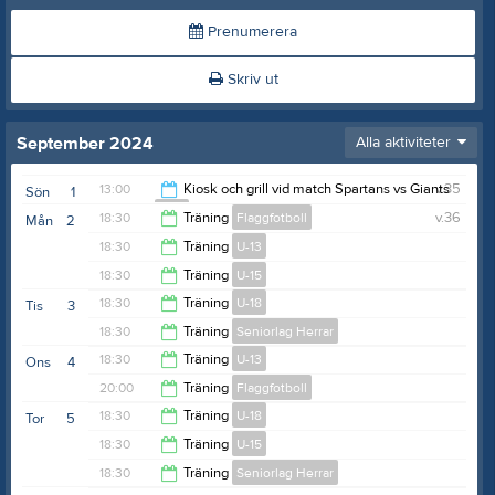
Prenumerera
Skriv ut
September 2024
Alla aktiviteter
13:00
Kiosk och grill vid match Spartans vs Giants
v.35
Sön
1
U-18
18:30
Träning
Flaggfotboll
v.36
Mån
2
16:00
18:30
Träning
U-13
20:00
18:30
Träning
U-15
20:00
18:30
Träning
U-18
Tis
3
20:00
18:30
Träning
Seniorlag Herrar
20:00
18:30
Träning
U-13
Ons
4
20:00
20:00
Träning
Flaggfotboll
20:00
18:30
Träning
U-18
Tor
5
22:00
18:30
Träning
U-15
20:00
18:30
Träning
Seniorlag Herrar