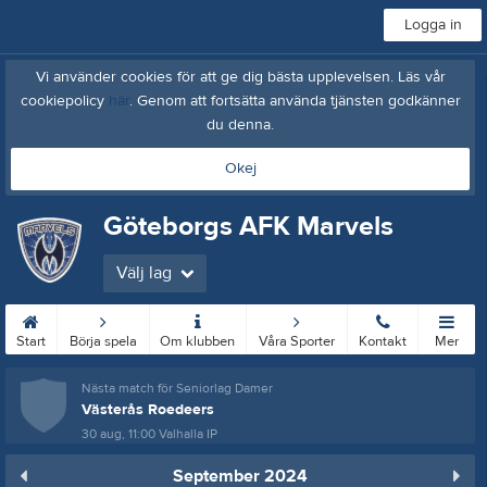
Logga in
Vi använder cookies för att ge dig bästa upplevelsen. Läs vår
cookiepolicy
här
. Genom att fortsätta använda tjänsten godkänner
du denna.
Okej
Göteborgs AFK Marvels
Välj lag
Start
Börja spela
Om klubben
Våra Sporter
Kontakt
Mer
Nästa match för Seniorlag Damer
Västerås Roedeers
30 aug, 11:00
Valhalla IP
September 2024