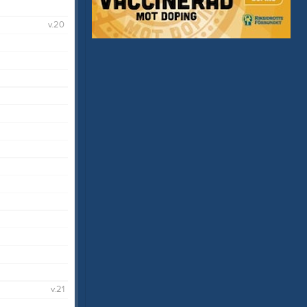
v.20
v.21