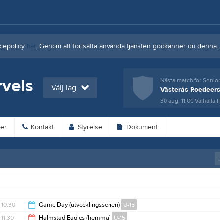
kiepolicy
här
. Genom att fortsätta använda tjänsten godkänner du denna.
vels
Nästa match för Senio
Välj lag
Västerås Roedeers
30 aug, 11:00
Valhalla I
er
Kontakt
Styrelse
Dokument
10:30
Game Day (utvecklingsserien)
U-15
11:30
Halmstad Eagles (hemma)
U-15