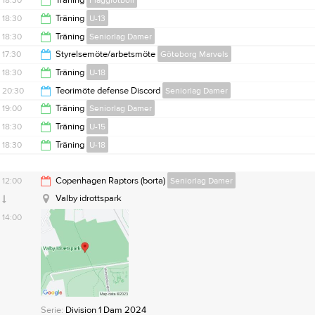
18:30
Träning
Flaggfotboll
20:00
18:30
Träning
U-13
20:00
18:30
Träning
Seniorlag Damer
20:00
17:30
Styrelsemöte/arbetsmöte
Göteborg Marvels
20:00
18:30
Träning
U-18
19:30
20:30
Teorimöte defense Discord
Seniorlag Damer
20:00
19:00
Träning
Seniorlag Damer
21:30
18:30
Träning
U-15
20:30
18:30
Träning
U-18
20:00
20:00
12:00
Copenhagen Raptors (borta)
Seniorlag Damer
Valby idrottspark
14:00
Serie:
Division 1 Dam 2024