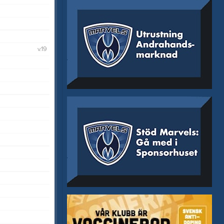
Marvels Youtube
Hyra skydd
Bli Domare
Reklam för Marvels
Supportermedlem
Sponsorhuset
v.19