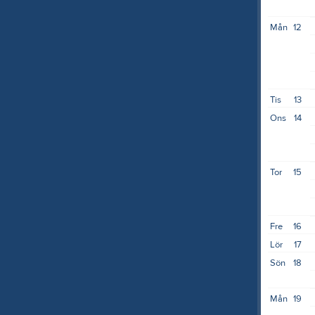
Mån
12
Tis
13
Ons
14
Tor
15
Fre
16
Lör
17
Sön
18
Mån
19