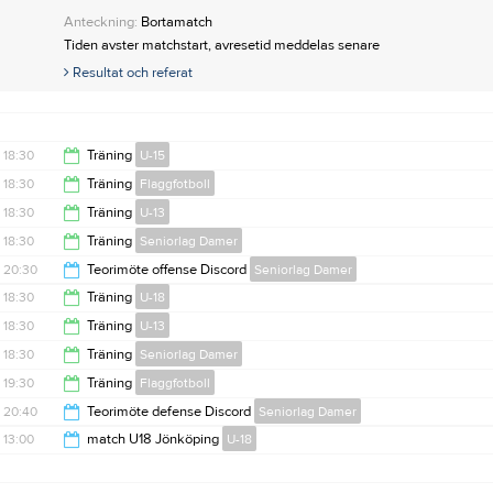
Anteckning:
Bortamatch
Tiden avster matchstart, avresetid meddelas senare
Resultat och referat
18:30
Träning
U-15
18:30
Träning
Flaggfotboll
20:00
18:30
Träning
U-13
20:00
18:30
Träning
Seniorlag Damer
20:00
20:30
Teorimöte offense Discord
Seniorlag Damer
20:00
18:30
Träning
U-18
21:30
18:30
Träning
U-13
20:00
18:30
Träning
Seniorlag Damer
20:00
19:30
Träning
Flaggfotboll
20:00
20:40
Teorimöte defense Discord
Seniorlag Damer
21:30
13:00
match U18 Jönköping
U-18
21:40