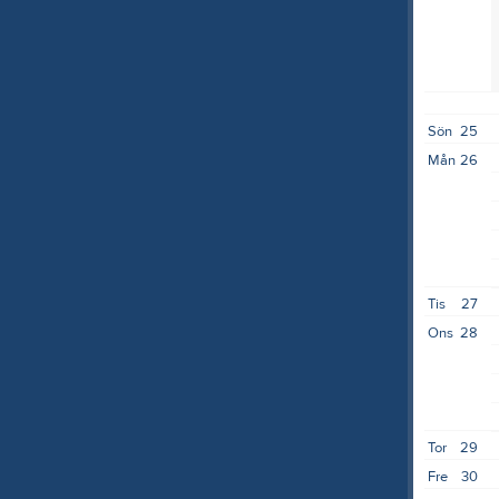
Sön
25
Mån
26
Tis
27
Ons
28
Tor
29
Fre
30