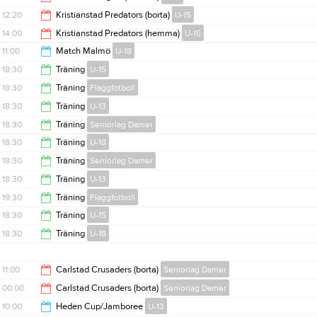
15:00
12:20
Kristianstad Predators (borta)
U-15
12:15
14:00
Kristianstad Predators (hemma)
U-15
13:05
11:00
Match Malmö
U-18
14:45
18:30
Träning
U-15
15:00
18:30
Träning
Flaggfotboll
20:00
18:30
Träning
U-13
20:00
18:30
Träning
Seniorlag Damer
20:00
18:30
Träning
U-18
20:00
18:30
Träning
Seniorlag Damer
20:00
18:30
Träning
U-13
20:00
19:30
Träning
Flaggfotboll
20:00
18:30
Träning
U-15
21:30
18:30
Träning
U-18
20:00
20:00
11:00
Carlstad Crusaders (borta)
Seniorlag Damer
00:00
Carlstad Crusaders (borta)
Seniorlag Damer
00:00
10:00
Heden Cup/Jamboree
U-13