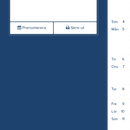
Sön
4
Prenumerera
Skriv ut
Mån
5
Tis
6
Ons
7
Tor
8
Fre
9
Lör
10
Sön
11