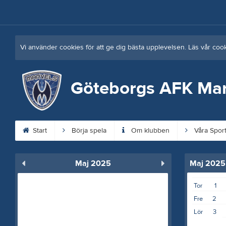
Vi använder cookies för att ge dig bästa upplevelsen. Läs vår coo
Göteborgs AFK Mar
Start
Börja spela
Om klubben
Våra Sport
Maj 2025
Maj 2025
Tor
1
Fre
2
Lör
3