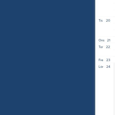
Tis
20
Ons
21
Tor
22
Fre
23
Lör
24