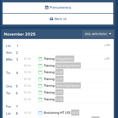
Prenumerera
Skriv ut
November 2025
Alla aktiviteter
v.44
Lör
1
Sön
2
18:30
Träning
Flaggfotboll
v.45
Mån
3
18:30
Träning
Seniorlag Damer
20:00
18:30
Träning
U-18
Tis
4
20:00
18:30
Träning
U-15
20:00
18:30
Träning
Seniorlag Damer
Ons
5
20:00
18:30
Träning
U-15
Tor
6
20:00
18:30
Träning
U-18
20:00
Fre
7
20:00
14:00
Avslutning HT U13
U-13
Lör
8