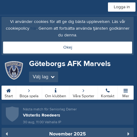
Logga in
Vi använder cookies för att ge dig bästa upplevelsen. Läs vår
cookiepolicy
här
. Genom att fortsätta använda tjänsten godkänner
du denna.
Okej
Göteborgs AFK Marvels
Välj lag
Start
Börja spela
Om klubben
Våra Sporter
Kontakt
Mer
Nästa match för Seniorlag Damer
Västerås Roedeers
30 aug, 11:00
Valhalla IP
November 2025