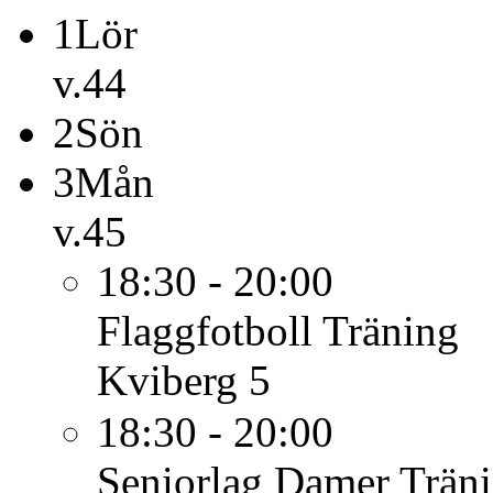
1
Lör
v.44
2
Sön
3
Mån
v.45
18:30 - 20:00
Flaggfotboll
Träning
Kviberg 5
18:30 - 20:00
Seniorlag Damer
Trän