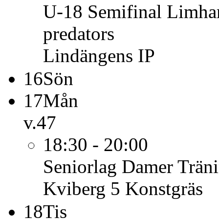
U-18
Semifinal Limham
predators
Lindängens IP
16
Sön
17
Mån
v.47
18:30 - 20:00
Seniorlag Damer
Trän
Kviberg 5 Konstgräs
18
Tis