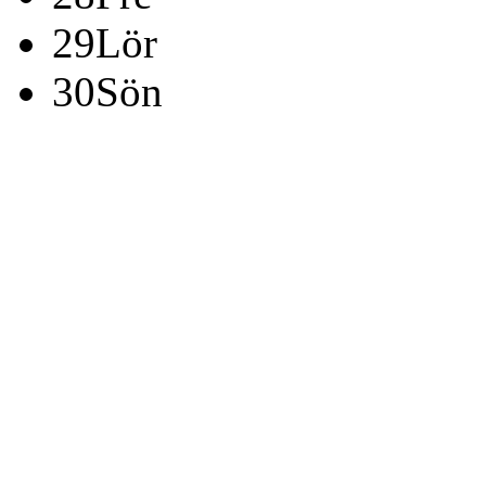
29
Lör
30
Sön