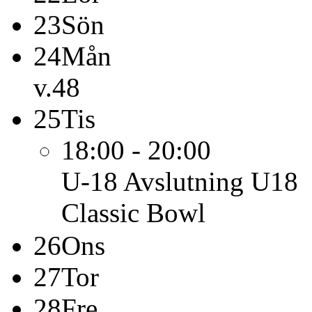
23
Sön
24
Mån
v.48
25
Tis
18:00 - 20:00
U-18
Avslutning U18
Classic Bowl
26
Ons
27
Tor
28
Fre