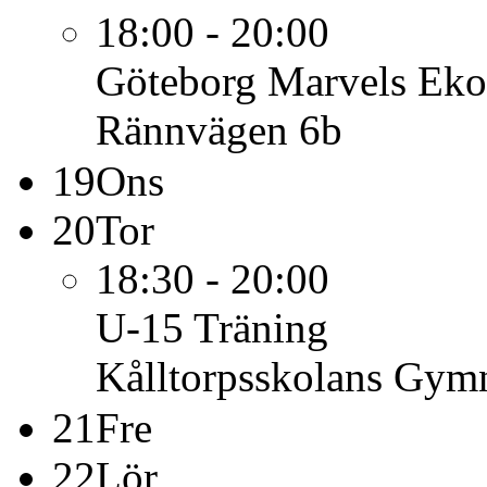
18:00 - 20:00
Göteborg Marvels
Eko
Rännvägen 6b
19
Ons
20
Tor
18:30 - 20:00
U-15
Träning
Kålltorpsskolans Gymn
21
Fre
22
Lör