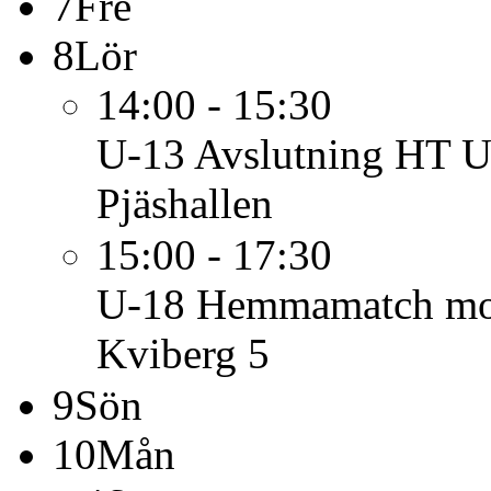
7
Fre
8
Lör
14:00 - 15:30
U-13
Avslutning HT 
Pjäshallen
15:00 - 17:30
U-18
Hemmamatch mot
Kviberg 5
9
Sön
10
Mån